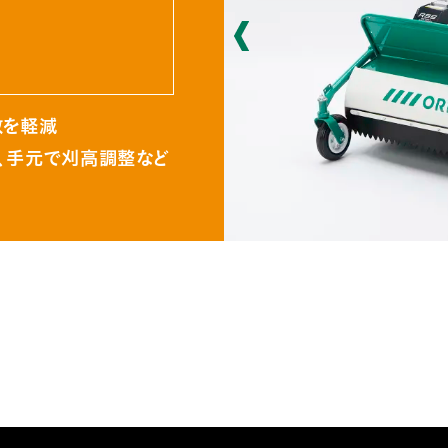
散を軽減
、手元で刈高調整など