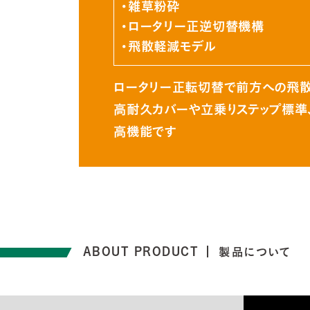
雑草粉砕
ロータリー正逆切替機構
飛散軽減モデル
ロータリー正転切替で前方への飛
高耐久カバーや立乗りステップ標準
高機能です
ABOUT PRODUCT
製品について