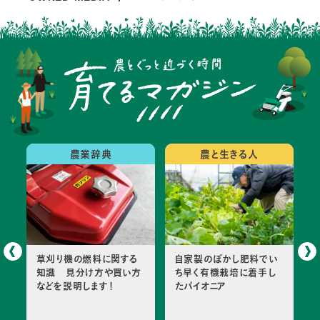
農業辞典
農と生きる人
ほ
草刈り機の燃料に関する
自家製のぼかし肥料でい
い
知識 見分け方や買い方
ち早く有機栽培に着手し
な
などを説明します！
たパイオニア
も
後