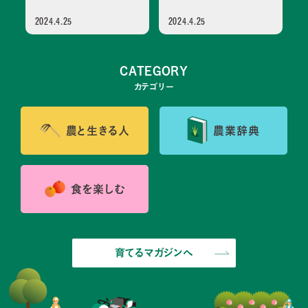
2024.4.25
2024.4.25
2
CATEGORY
カテゴリー
農と生きる人
農業辞典
食を楽しむ
育てるマガジンへ