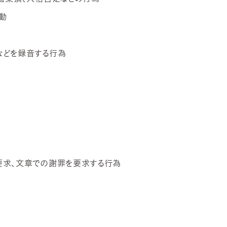
動
などを録音する行為
要求、文章での謝罪を要求する行為