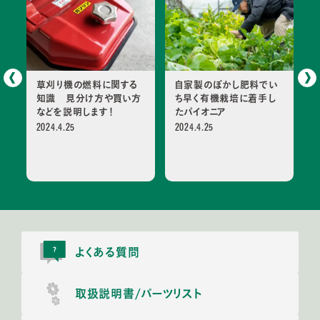
ほ
草刈り機の燃料に関する
自家製のぼかし肥料でい
い
知識 見分け方や買い方
ち早く有機栽培に着手し
な
などを説明します！
たパイオニア
も
2024.4.25
2024.4.25
後
2
よくある質問
取扱説明書/
パーツリスト