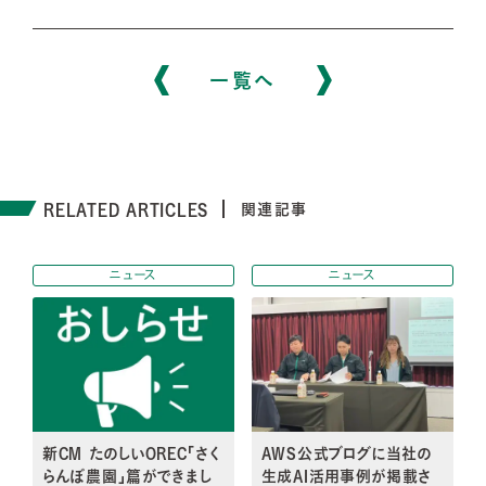
一覧へ
RELATED ARTICLES
関連記事
ニュース
ニュース
新CM たのしいOREC「さく
AWS公式ブログに当社の
らんぼ農園」篇ができまし
生成AI活用事例が掲載さ