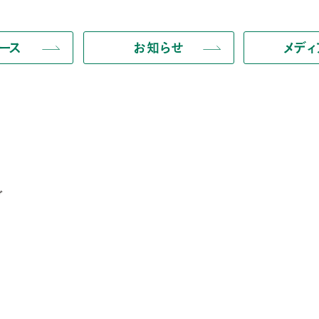
ース
お知らせ
メデ
ブ