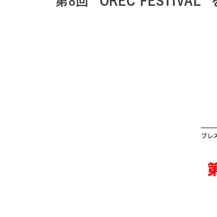
第8回 ”OREC FESTIVAL