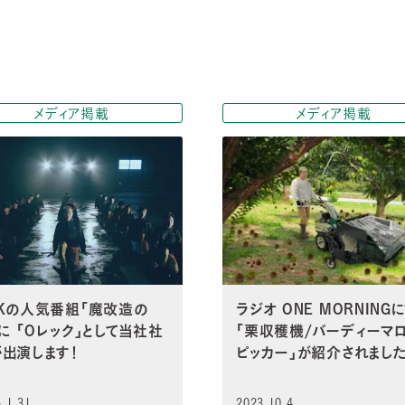
メディア掲載
メディア掲載
HKの人気番組「魔改造の
ラジオ ONE MORNING
に 「Oレック」として当社社
「栗収穫機/バーディーマ
が出演します！
ピッカー」が紹介されまし
.1.31
2023.10.4