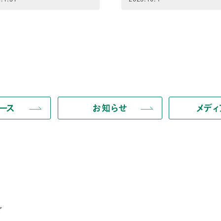
ース
お知らせ
メデ
ブ