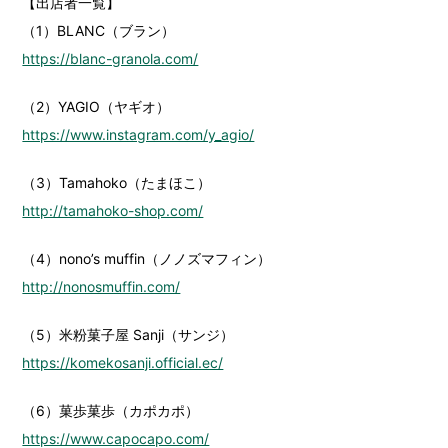
【出店者一覧】
（1）BLANC（ブラン）
https://blanc-granola.com/
（2）YAGIO（ヤギオ）
https://www.instagram.com/y_agio/
（3）Tamahoko（たまほこ）
http://tamahoko-shop.com/
（4）nono’s muffin（ノノズマフィン）
http://nonosmuffin.com/
（5）米粉菓子屋 Sanji（サンジ）
https://komekosanji.official.ec/
（6）菓歩菓歩（カポカポ）
https://www.capocapo.com/