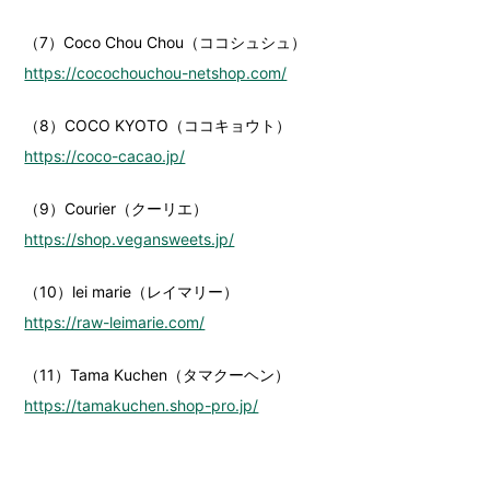
（7）Coco Chou Chou（ココシュシュ）
https://cocochouchou-netshop.com/
（8）COCO KYOTO（ココキョウト）
https://coco-cacao.jp/
（9）Courier（クーリエ）
https://shop.vegansweets.jp/
（10）lei marie（レイマリー）
https://raw-leimarie.com/
（11）Tama Kuchen（タマクーヘン）
https://tamakuchen.shop-pro.jp/