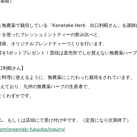
先着順）
農薬で栽培している「Kanatake Herb 出口利昭さん」を講
トを使ったフレッシュミントティーの飲み比べと、
講座、オリジナルブレンドティーづくりを行います。
苗を1ポットプレゼント！普段は直売所でしか買えない無農薬ハー
 出口利昭さん】
に料理に使えるように、無農薬にこだわった栽培をされています。
揃えており、九州の無農薬ハーブの生産者で、
ごくわずかです。
ム、もしくは店頭にて受け付け中です。（定員になり次第終了）
com/greenlab-fukuoka/inquiry/