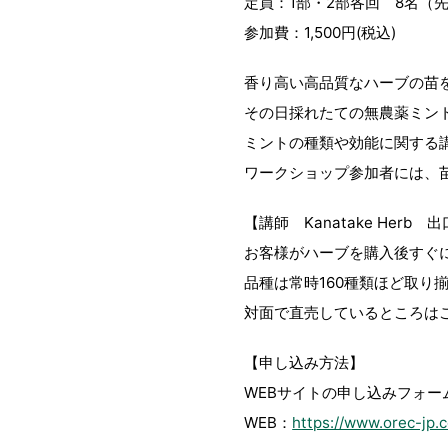
定員：1部・2部各回 8名（
参加費：1,500円(税込)
香り高い高品質なハーブの苗を無
その日採れたての無農薬ミン
ミントの種類や効能に関する
ワークショップ参加者には、
【講師 Kanatake Herb
お客様がハーブを購入後すぐ
品種は常時160種類ほど取り
対面で直売しているところは
【申し込み方法】
WEBサイトの申し込みフォー
WEB：
https://www.orec-jp.